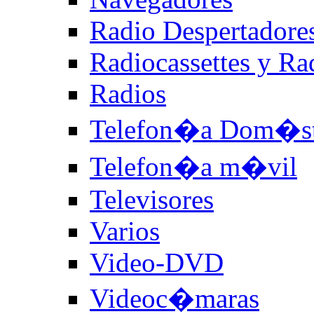
Radio Despertadore
Radiocassettes y R
Radios
Telefon�a Dom�st
Telefon�a m�vil
Televisores
Varios
Video-DVD
Videoc�maras