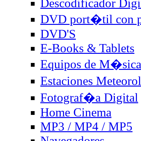
Descodificador Digit
DVD port�til con p
DVD'S
E-Books & Tablets
Equipos de M�sic
Estaciones Meteoro
Fotograf�a Digital
Home Cinema
MP3 / MP4 / MP5
Navegadores