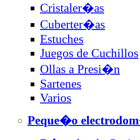
Cristaler�as
Cuberter�as
Estuches
Juegos de Cuchillos
Ollas a Presi�n
Sartenes
Varios
Peque�o electrodom