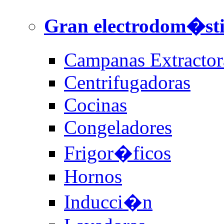
Gran electrodom�st
Campanas Extractor
Centrifugadoras
Cocinas
Congeladores
Frigor�ficos
Hornos
Inducci�n