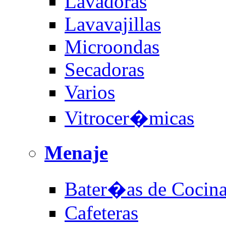
Lavadoras
Lavavajillas
Microondas
Secadoras
Varios
Vitrocer�micas
Menaje
Bater�as de Cocin
Cafeteras