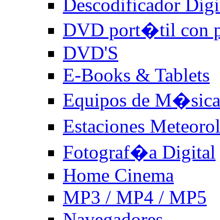
Descodificador Digit
DVD port�til con p
DVD'S
E-Books & Tablets
Equipos de M�sic
Estaciones Meteoro
Fotograf�a Digital
Home Cinema
MP3 / MP4 / MP5
Navegadores