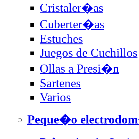
Cristaler�as
Cuberter�as
Estuches
Juegos de Cuchillos
Ollas a Presi�n
Sartenes
Varios
Peque�o electrodom