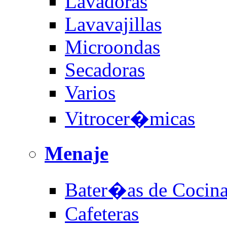
Lavadoras
Lavavajillas
Microondas
Secadoras
Varios
Vitrocer�micas
Menaje
Bater�as de Cocin
Cafeteras