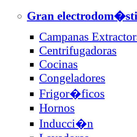
Gran electrodom�st
Campanas Extractor
Centrifugadoras
Cocinas
Congeladores
Frigor�ficos
Hornos
Inducci�n