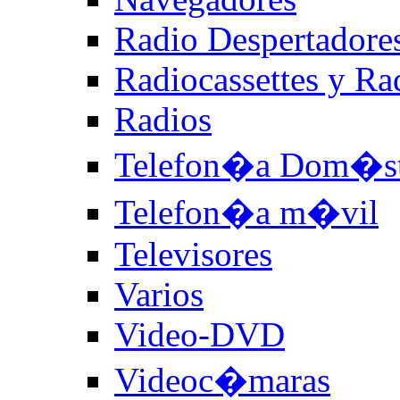
Radio Despertadore
Radiocassettes y R
Radios
Telefon�a Dom�st
Telefon�a m�vil
Televisores
Varios
Video-DVD
Videoc�maras