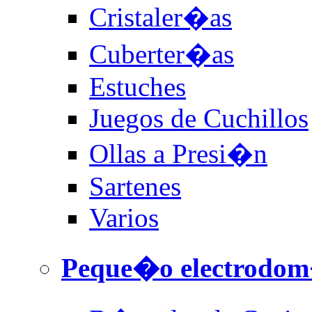
Cristaler�as
Cuberter�as
Estuches
Juegos de Cuchillos
Ollas a Presi�n
Sartenes
Varios
Peque�o electrodom