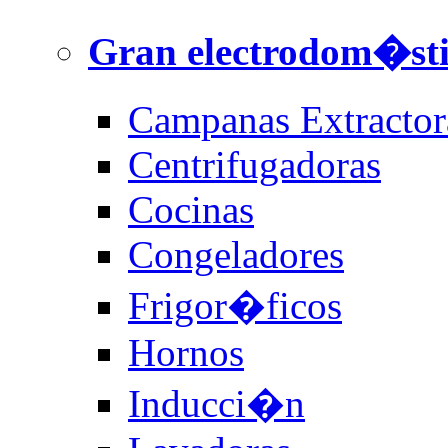
Gran electrodom�st
Campanas Extractor
Centrifugadoras
Cocinas
Congeladores
Frigor�ficos
Hornos
Inducci�n