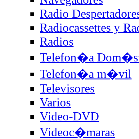
Radio Despertadore
Radiocassettes y R
Radios
Telefon�a Dom�st
Telefon�a m�vil
Televisores
Varios
Video-DVD
Videoc�maras