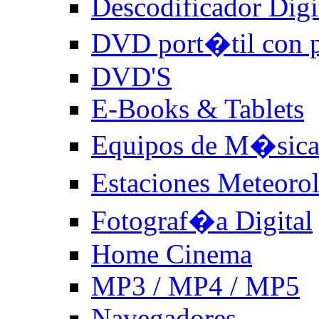
Descodificador Digit
DVD port�til con p
DVD'S
E-Books & Tablets
Equipos de M�sic
Estaciones Meteoro
Fotograf�a Digital
Home Cinema
MP3 / MP4 / MP5
Navegadores