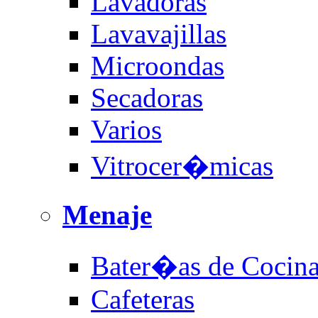
Lavadoras
Lavavajillas
Microondas
Secadoras
Varios
Vitrocer�micas
Menaje
Bater�as de Cocin
Cafeteras