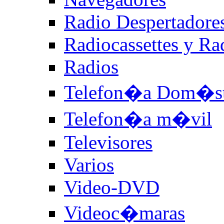
Radio Despertadore
Radiocassettes y R
Radios
Telefon�a Dom�st
Telefon�a m�vil
Televisores
Varios
Video-DVD
Videoc�maras