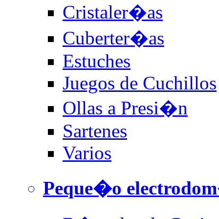
Cristaler�as
Cuberter�as
Estuches
Juegos de Cuchillos
Ollas a Presi�n
Sartenes
Varios
Peque�o electrodom