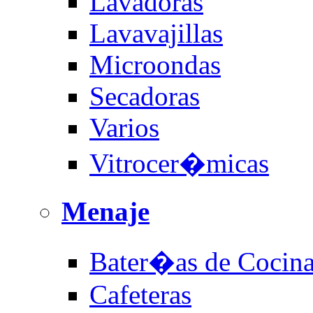
Lavadoras
Lavavajillas
Microondas
Secadoras
Varios
Vitrocer�micas
Menaje
Bater�as de Cocin
Cafeteras