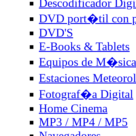
Descodificador Digit
DVD port�til con p
DVD'S
E-Books & Tablets
Equipos de M�sic
Estaciones Meteoro
Fotograf�a Digital
Home Cinema
MP3 / MP4 / MP5
Navegadores